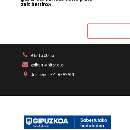
zait berriro»
943 16 00 56
goiberri@hitza.eus
Oriamendi, 32 – BEASAIN