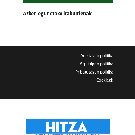
Azken egunetako irakurrienak
Aniztasun politika
Argitalpen politika
Pribatutasun politika
Cookieak