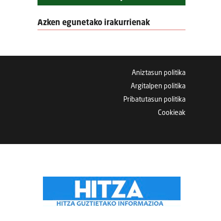
Azken egunetako irakurrienak
Aniztasun politika
Argitalpen politika
Pribatutasun politika
Cookieak