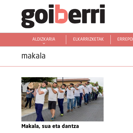
ALDIZKARIA
ELKARRIZKETAK
ERREPO
GOIERRITARRAK MUNDUAN
makala
Makala, sua eta dantza