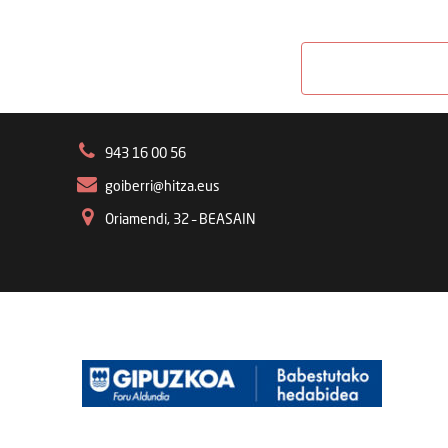
943 16 00 56
goiberri@hitza.eus
Oriamendi, 32 – BEASAIN