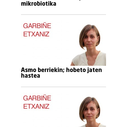
mikrobiotika
Asmo berriekin; hobeto jaten
hastea