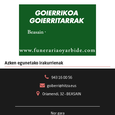
Azken egunetako irakurrienak
943 16 00 56
goiberri@hitza.eus
Oriamendi, 32 – BEASAIN
Nor gara