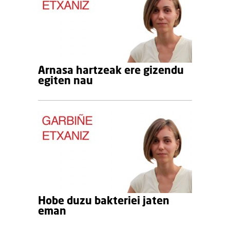
Arnasa hartzeak ere gizendu
egiten nau
Hobe duzu bakteriei jaten
eman