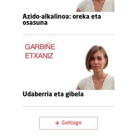
Azido-alkalinoa: oreka eta
osasuna
Udaberria eta gibela
Gehiago