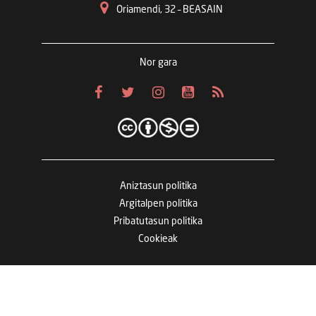
Oriamendi, 32 – BEASAIN
Nor gara
Aniztasun politika
Argitalpen politika
Pribatutasun politika
Cookieak