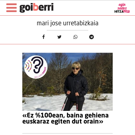
mari jose urretabizkaia
«Ez %100ean, baina gehiena
euskaraz egiten dut orain»