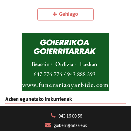
Gehiago
Azken egunetako irakurrienak
943 16 00 56
goiberri@hitza.eus