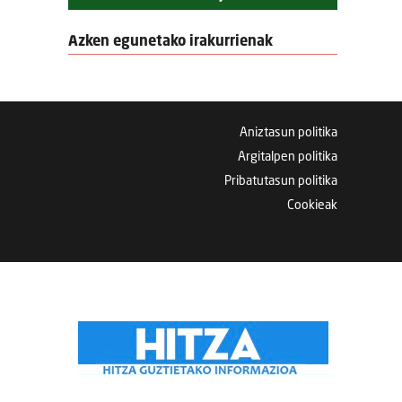
Azken egunetako irakurrienak
Aniztasun politika
Argitalpen politika
Pribatutasun politika
Cookieak