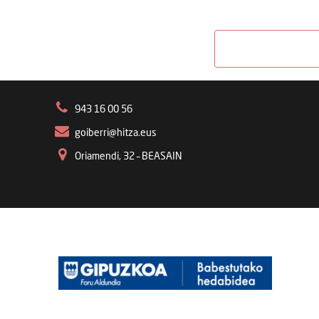
943 16 00 56
goiberri@hitza.eus
Oriamendi, 32 – BEASAIN