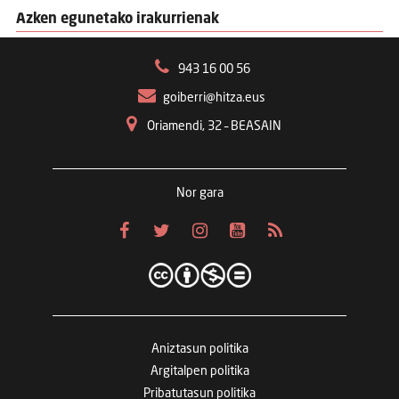
Azken egunetako irakurrienak
943 16 00 56
goiberri@hitza.eus
Oriamendi, 32 – BEASAIN
Nor gara
Aniztasun politika
Argitalpen politika
Pribatutasun politika