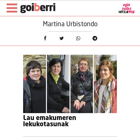
Martina Urbistondo
Lau emakumeren
lekukotasunak