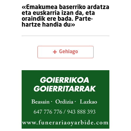
«Emakumea baserriko ardatza
eta euskarria izan da, eta
oraindik ere bada. Parte-
hartze handia du»
Gehiago