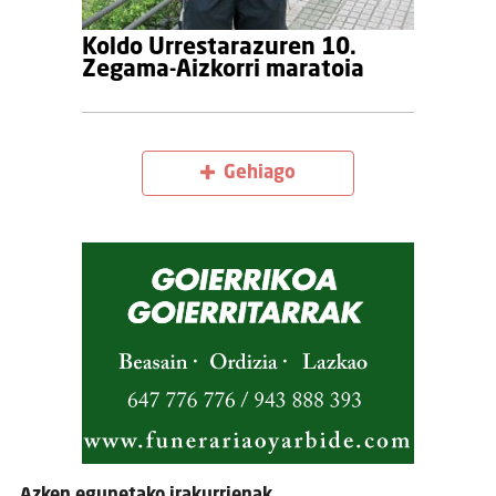
Koldo Urrestarazuren 10.
Zegama-Aizkorri maratoia
Gehiago