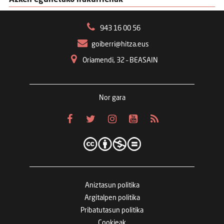
Azken egunetako irakurrienak
943 16 00 56
goiberri@hitza.eus
Oriamendi, 32 – BEASAIN
Nor gara
Aniztasun politika
Argitalpen politika
Pribatutasun politika
Cookieak