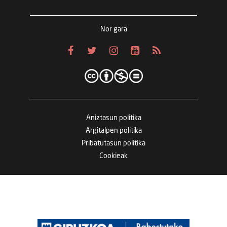
Nor gara
Aniztasun politika
Argitalpen politika
Pribatutasun politika
Cookieak