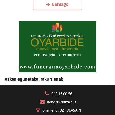
Gehiago
Azken egunetako irakurrienak
943 16 00 56
goiberri@hitza.eus
Oriamendi, 32 – BEASAIN