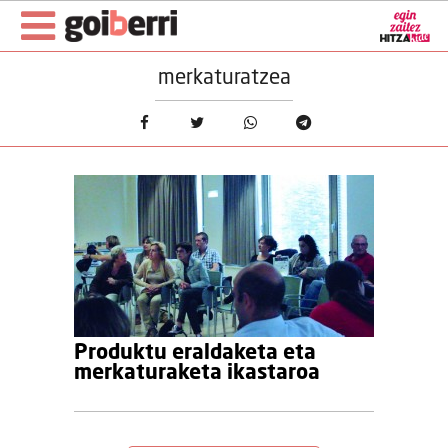
merkaturatzea
Produktu eraldaketa eta
merkaturaketa ikastaroa