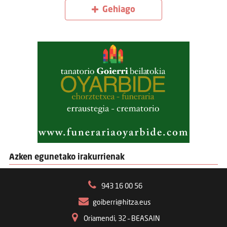
Gehiago
Azken egunetako irakurrienak
943 16 00 56
goiberri@hitza.eus
Oriamendi, 32 – BEASAIN