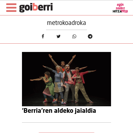
metrokoadroka
‘Berria’ren aldeko jaialdia