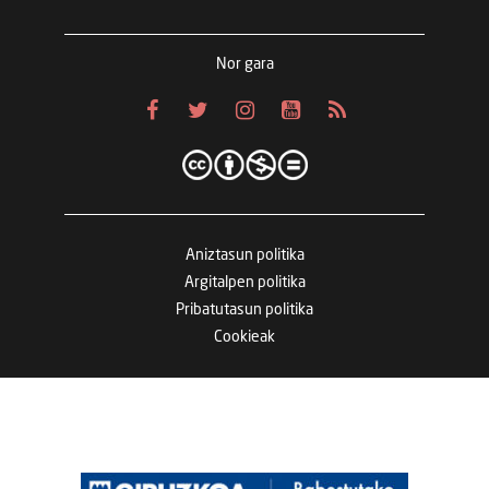
Nor gara
Aniztasun politika
Argitalpen politika
Pribatutasun politika
Cookieak