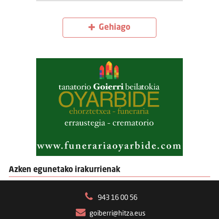
Gehiago
Azken egunetako irakurrienak
943 16 00 56
goiberri@hitza.eus