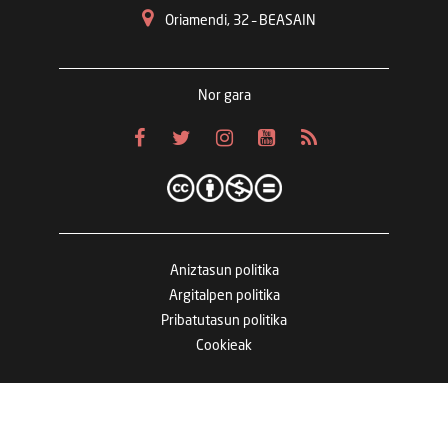
Oriamendi, 32 – BEASAIN
Nor gara
Aniztasun politika
Argitalpen politika
Pribatutasun politika
Cookieak