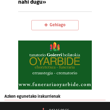
nahi dugu»
Gehiago
Azken egunetako irakurrienak