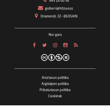
943 16 00 56
goiberri@hitza.eus
Oriamendi, 32 – BEASAIN
Nor gara
Aniztasun politika
Argitalpen politika
Pribatutasun politika
Cookieak