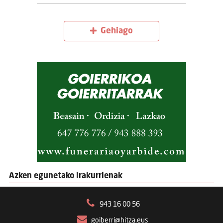
Gehiago
Azken egunetako irakurrienak
943 16 00 56
goiberri@hitza.eus