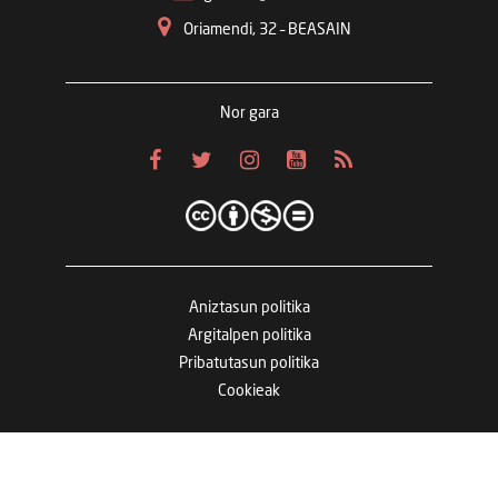
Oriamendi, 32 – BEASAIN
Nor gara
Aniztasun politika
Argitalpen politika
Pribatutasun politika
Cookieak