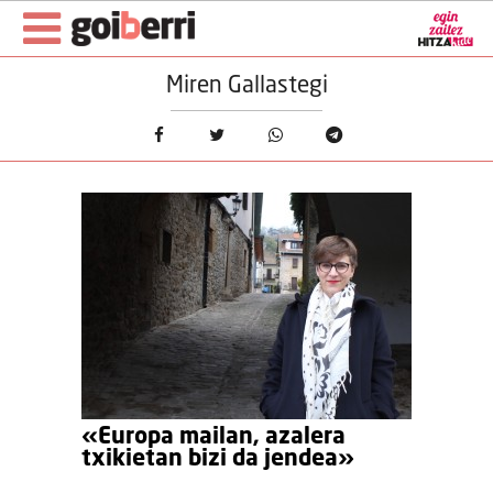
Miren Gallastegi
«Europa mailan, azalera
txikietan bizi da jendea»