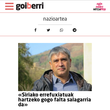
nazioartea
«Siriako errefuxiatuak
hartzeko gogo falta salagarria
da»