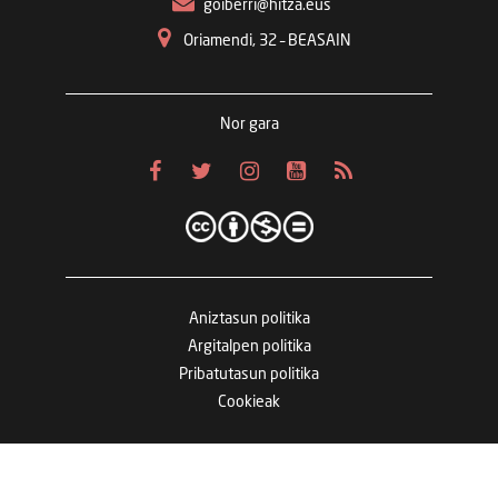
goiberri@hitza.eus
Oriamendi, 32 – BEASAIN
Nor gara
Aniztasun politika
Argitalpen politika
Pribatutasun politika
Cookieak