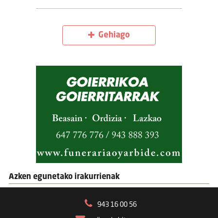
Gehiago
Azken egunetako irakurrienak
943 16 00 56