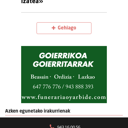
izatea»
Gehiago
Azken egunetako irakurrienak
943 16 00 56