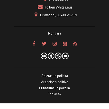
goiberri@hitza.eus
Oriamendi, 32 – BEASAIN
Nor gara
Aniztasun politika
Argitalpen politika
Pribatutasun politika
Cookieak