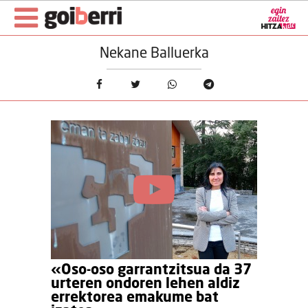
Nekane Balluerka
«Oso-oso garrantzitsua da 37
urteren ondoren lehen aldiz
errektorea emakume bat