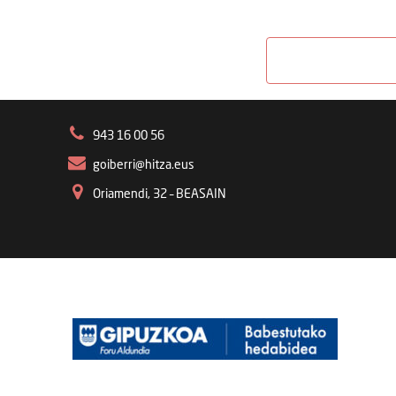
943 16 00 56
goiberri@hitza.eus
Oriamendi, 32 – BEASAIN