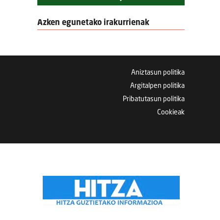
Azken egunetako irakurrienak
Aniztasun politika
Argitalpen politika
Pribatutasun politika
Cookieak