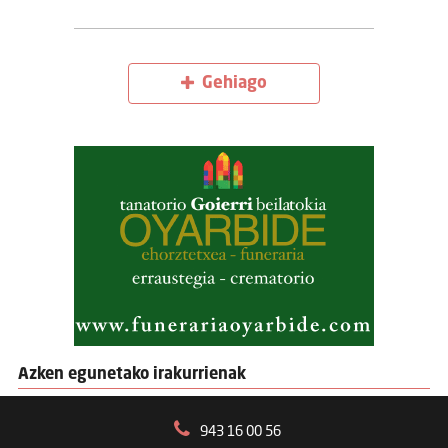
Gehiago
Azken egunetako irakurrienak
943 16 00 56