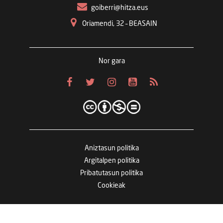
goiberri@hitza.eus
Oriamendi, 32 – BEASAIN
Nor gara
Aniztasun politika
Argitalpen politika
Pribatutasun politika
Cookieak