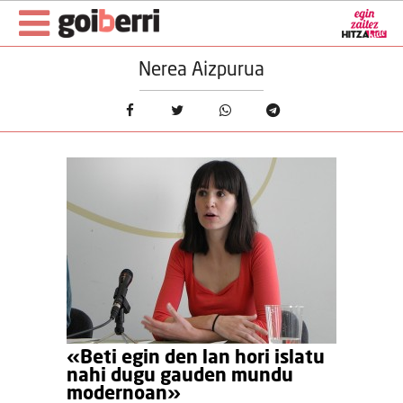
Nerea Aizpurua
«Beti egin den lan hori islatu
nahi dugu gauden mundu
modernoan»