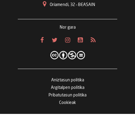
Oriamendi, 32 – BEASAIN
Nor gara
Aniztasun politika
Argitalpen politika
Pribatutasun politika
Cookieak