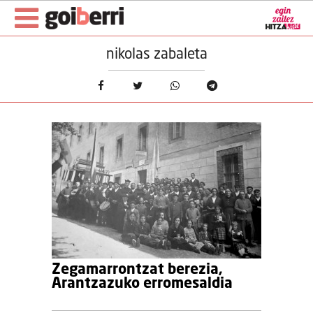
nikolas zabaleta
Zegamarrontzat berezia,
Arantzazuko erromesaldia