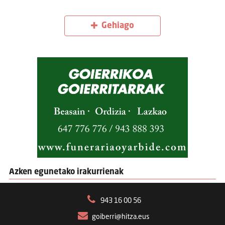
Gehiago
Azken egunetako irakurrienak
943 16 00 56
goiberri@hitza.eus