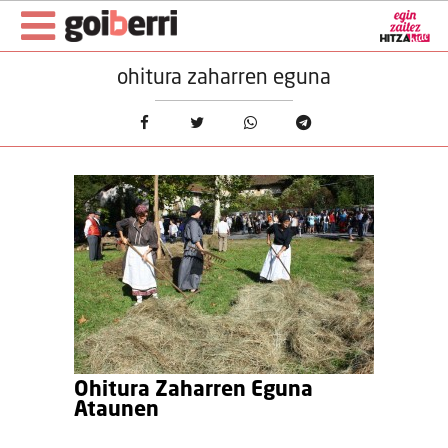
ohitura zaharren eguna
Ohitura Zaharren Eguna
Ataunen