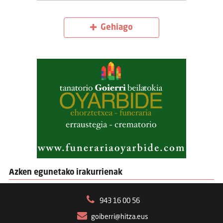
Gehiago
Azken egunetako irakurrienak
943 16 00 56
goiberri@hitza.eus