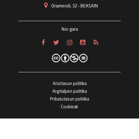
Oriamendi, 32 – BEASAIN
Nor gara
Aniztasun politika
Argitalpen politika
Pribatutasun politika
Cookieak