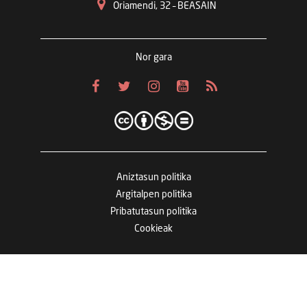
Oriamendi, 32 – BEASAIN
Nor gara
Aniztasun politika
Argitalpen politika
Pribatutasun politika
Cookieak