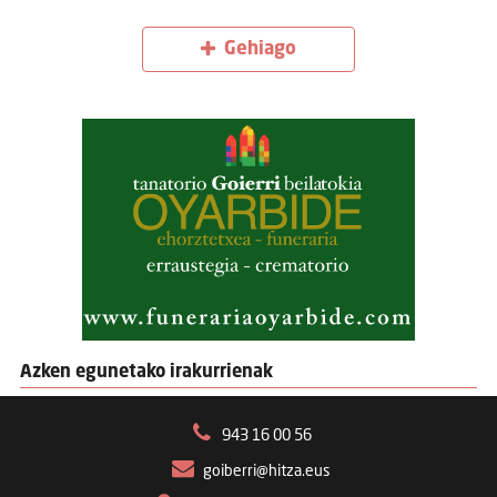
Gehiago
Azken egunetako irakurrienak
943 16 00 56
goiberri@hitza.eus