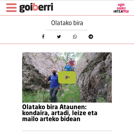
Olatako bira
Olatako bira Ataunen:
kondaira, artadi, leize eta
mailo arteko bidean