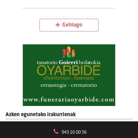
Gehiago
Azken egunetako irakurrienak
943 16 00 56