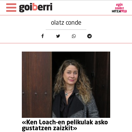
olatz conde
«Ken Loach-en pelikulak asko
gustatzen zaizkit»