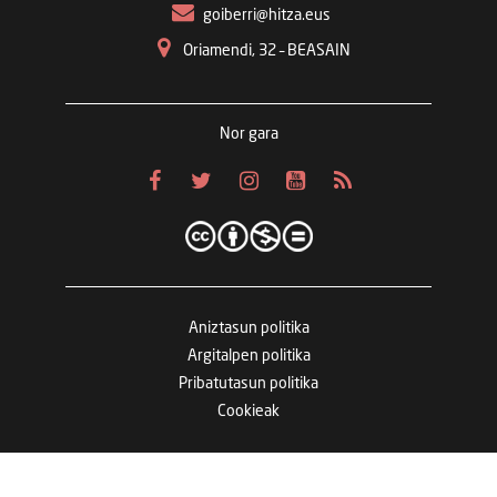
goiberri@hitza.eus
Oriamendi, 32 – BEASAIN
Nor gara
Aniztasun politika
Argitalpen politika
Pribatutasun politika
Cookieak