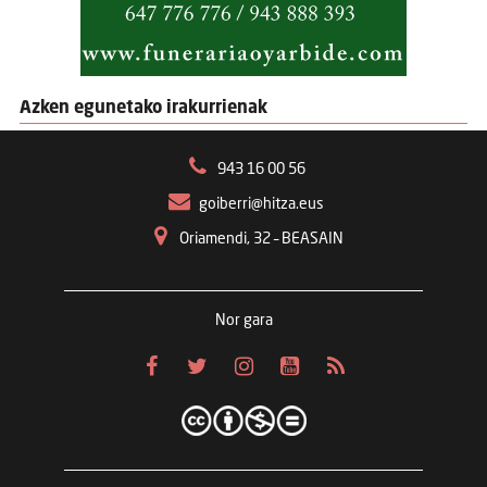
Azken egunetako irakurrienak
943 16 00 56
goiberri@hitza.eus
Oriamendi, 32 – BEASAIN
Nor gara