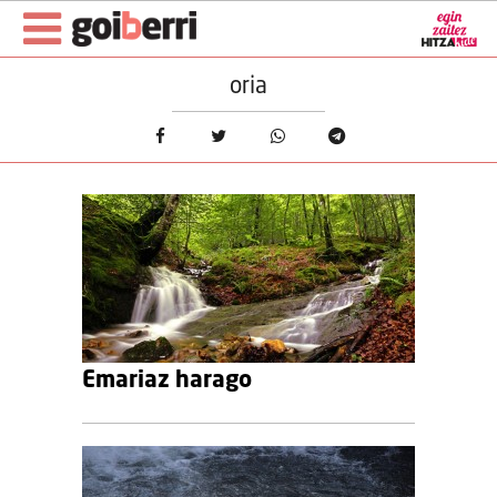
oria
Emariaz harago