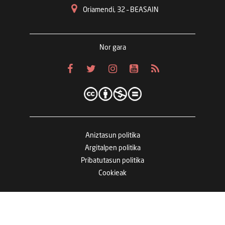
Oriamendi, 32 – BEASAIN
Nor gara
Aniztasun politika
Argitalpen politika
Pribatutasun politika
Cookieak