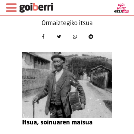
Ormaiztegiko itsua
Itsua, soinuaren maisua