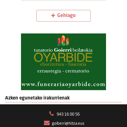
Gehiago
Azken egunetako irakurrienak
943 16 00 56
goiberri@hitza.eus