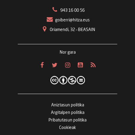
943 16 00 56
goiberri@hitza.eus
Oriamendi, 32 – BEASAIN
Nor gara
Aniztasun politika
Argitalpen politika
Pribatutasun politika
Cookieak