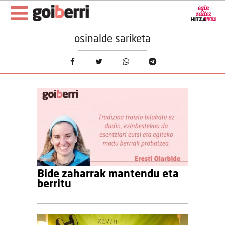
osinalde sariketa
Bide zaharrak mantendu eta
berritu