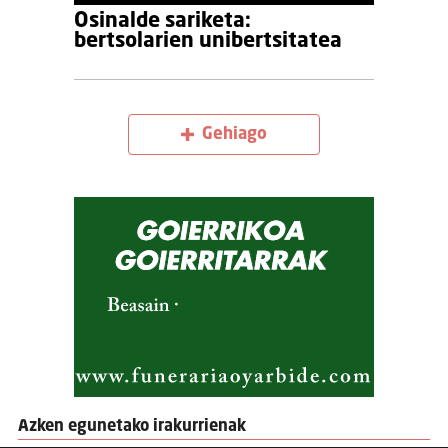
Osinalde sariketa:
bertsolarien unibertsitatea
Gehiago
Azken egunetako irakurrienak