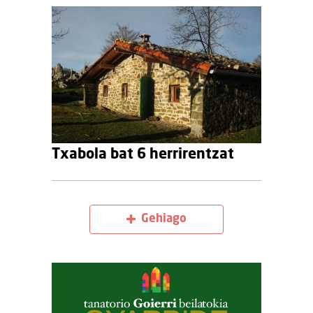
Txabola bat 6 herrirentzat
Gehiago