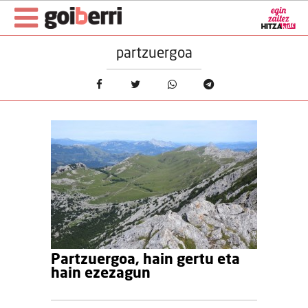
partzuergoa
Partzuergoa, hain gertu eta
hain ezezagun