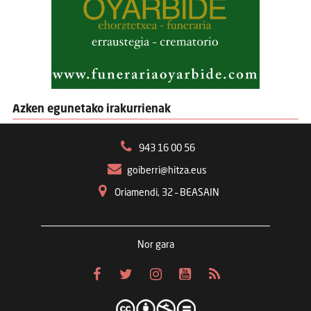
Azken egunetako irakurrienak
943 16 00 56
goiberri@hitza.eus
Oriamendi, 32 – BEASAIN
Nor gara