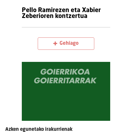
Pello Ramirezen eta Xabier
Zeberioren kontzertua
Gehiago
Azken egunetako irakurrienak