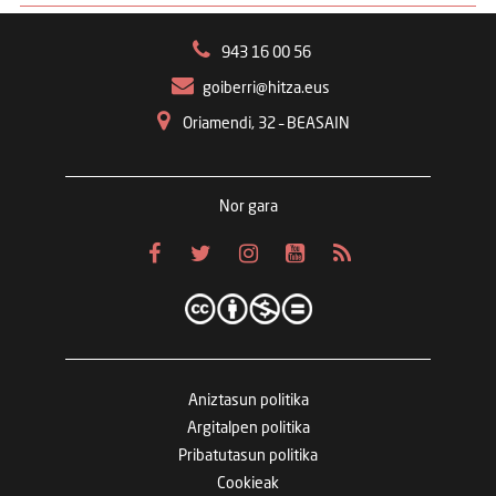
943 16 00 56
goiberri@hitza.eus
Oriamendi, 32 – BEASAIN
Nor gara
Aniztasun politika
Argitalpen politika
Pribatutasun politika
Cookieak