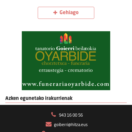
Gehiago
Azken egunetako irakurrienak
943 16 00 56
goiberri@hitza.eus