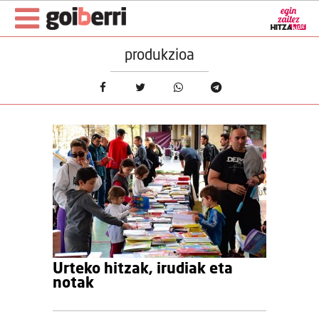
produkzioa
Urteko hitzak, irudiak eta
notak