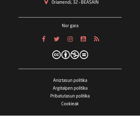
Oriamendi, 32 – BEASAIN
Nor gara
Aniztasun politika
Argitalpen politika
Pribatutasun politika
Cookieak