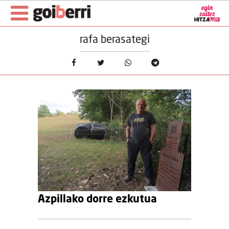
rafa berasategi
Azpillako dorre ezkutua