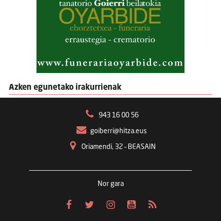
Azken egunetako irakurrienak
943 16 00 56
goiberri@hitza.eus
Oriamendi, 32 – BEASAIN
Nor gara