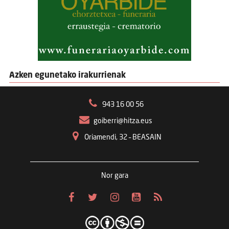
Azken egunetako irakurrienak
943 16 00 56
goiberri@hitza.eus
Oriamendi, 32 – BEASAIN
Nor gara