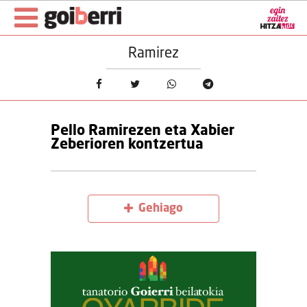
Ramirez
Pello Ramirezen eta Xabier
Zeberioren kontzertua
Gehiago