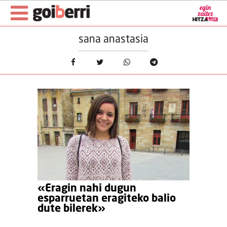
sana anastasia
«Eragin nahi dugun
esparruetan eragiteko balio
dute bilerek»