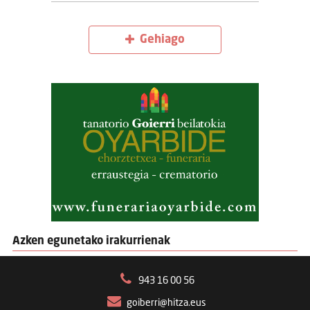
Gehiago
Azken egunetako irakurrienak
943 16 00 56
goiberri@hitza.eus