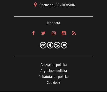
Oriamendi, 32 – BEASAIN
Nor gara
Aniztasun politika
Argitalpen politika
Pribatutasun politika
Cookieak