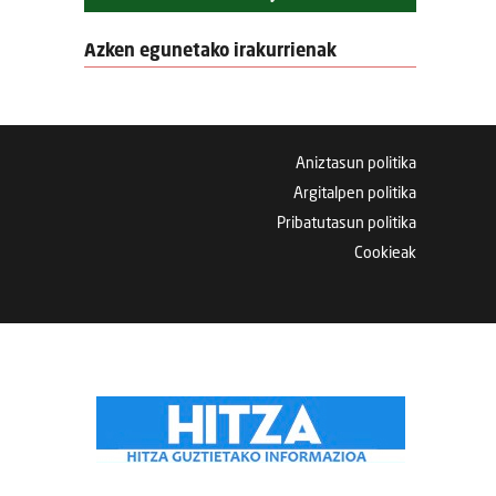
Azken egunetako irakurrienak
Aniztasun politika
Argitalpen politika
Pribatutasun politika
Cookieak