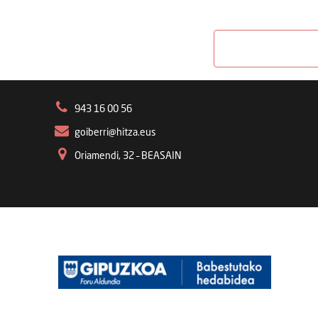
943 16 00 56
goiberri@hitza.eus
Oriamendi, 32 – BEASAIN