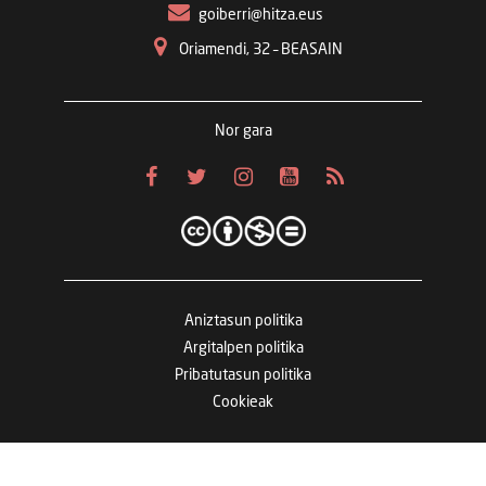
goiberri@hitza.eus
Oriamendi, 32 – BEASAIN
Nor gara
Aniztasun politika
Argitalpen politika
Pribatutasun politika
Cookieak