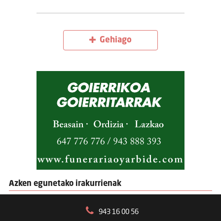
Gehiago
Azken egunetako irakurrienak
943 16 00 56