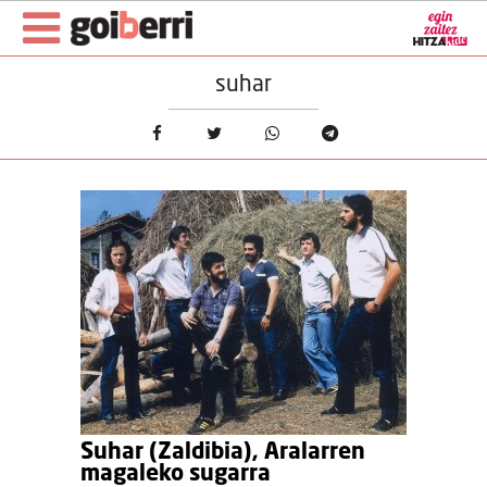
suhar
Suhar (Zaldibia), Aralarren
magaleko sugarra