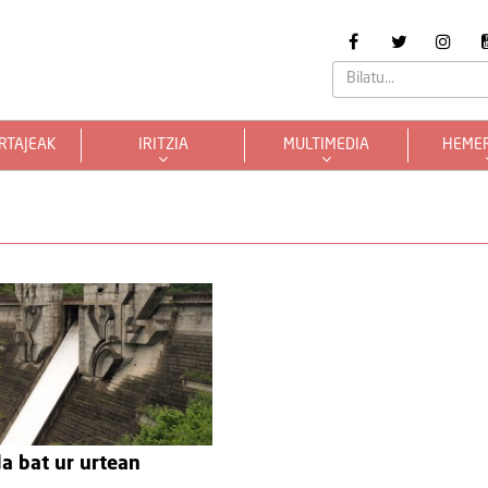
RTAJEAK
IRITZIA
MULTIMEDIA
HEME
a bat ur urtean