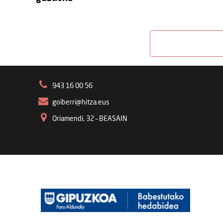
943 16 00 56
goiberri@hitza.eus
Oriamendi, 32 – BEASAIN