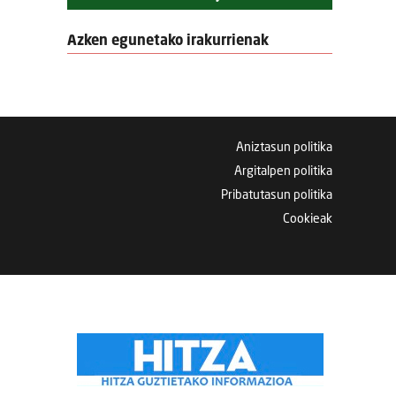
Azken egunetako irakurrienak
Aniztasun politika
Argitalpen politika
Pribatutasun politika
Cookieak