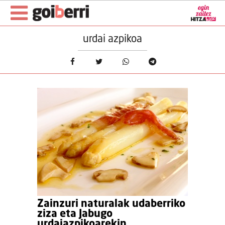
urdai azpikoa
Zainzuri naturalak udaberriko
ziza eta Jabugo
urdaiazpikoarekin