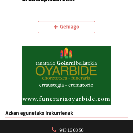
Gehiago
Azken egunetako irakurrienak
943 16 00 56