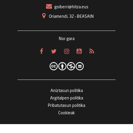
goiberri@hitza.eus
Oriamendi, 32 – BEASAIN
Nor gara
Aniztasun politika
Argitalpen politika
Pribatutasun politika
Cookieak