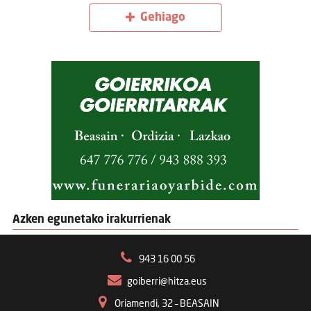
Gehiago
Azken egunetako irakurrienak
943 16 00 56
goiberri@hitza.eus
Oriamendi, 32 – BEASAIN