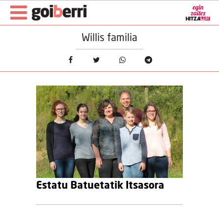
Willis familia
Estatu Batuetatik Itsasora