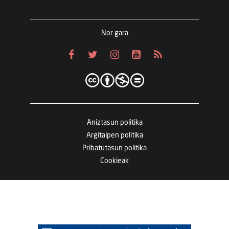
Nor gara
Aniztasun politika
Argitalpen politika
Pribatutasun politika
Cookieak