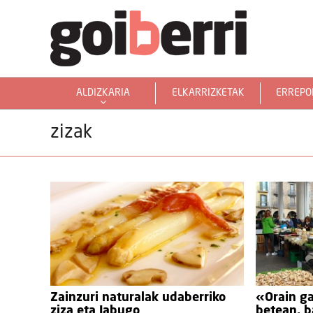
ALDIZKARIA
ELKARRIZKETAK
ERREPO
GOIERRITARRAK MUNDUAN
zizak
Zainzuri naturalak udaberriko
«Orain ga
ziza eta Jabugo
betean, b