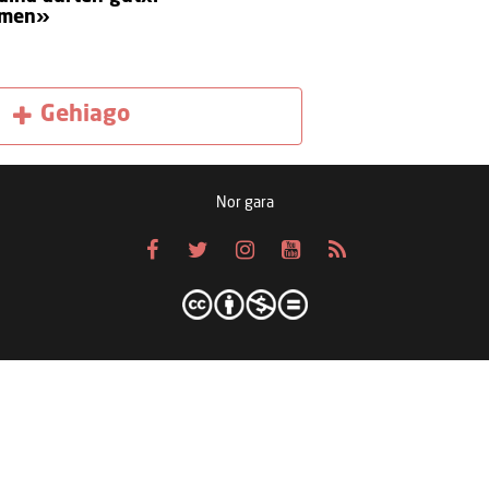
emen»
Gehiago
Nor gara