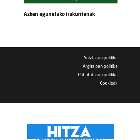
Azken egunetako irakurrienak
Aniztasun politika
Argitalpen politika
Pribatutasun politika
Cookieak