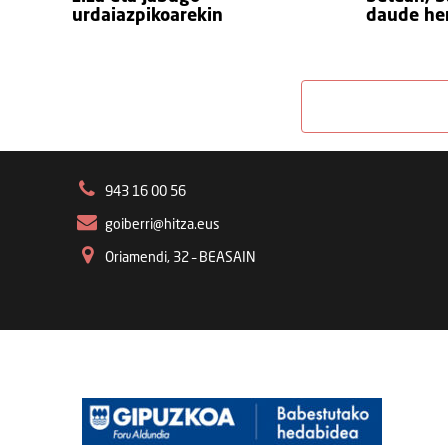
urdaiazpikoarekin
daude h
943 16 00 56
goiberri@hitza.eus
Oriamendi, 32 – BEASAIN