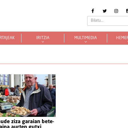
RTAJEAK
IRITZIA
MULTIMEDIA
HEME
ude ziza garaian bete-
aina aurten gutxi