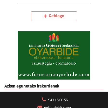
Gehiago
Azken egunetako irakurrienak
943 16 00 56
goiberri@hitza.eus