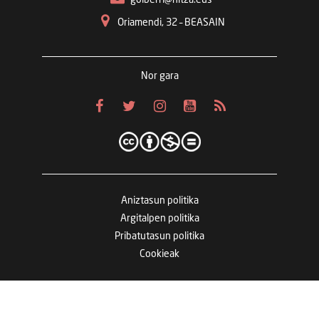
Oriamendi, 32 – BEASAIN
Nor gara
Aniztasun politika
Argitalpen politika
Pribatutasun politika
Cookieak