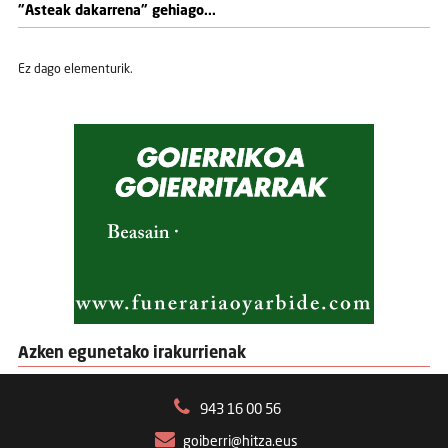
"Asteak dakarrena" gehiago...
Ez dago elementurik.
Azken egunetako irakurrienak
943 16 00 56
goiberri@hitza.eus