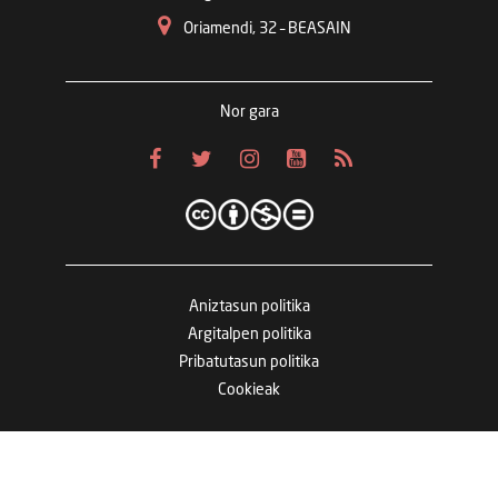
Oriamendi, 32 – BEASAIN
Nor gara
Aniztasun politika
Argitalpen politika
Pribatutasun politika
Cookieak