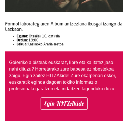
Formol laborategiaren Album antzezlana ikusgai izango da
Lazkaon.
Eguna:
Otsailak 10, ostirala
Ordua:
19:00
Lekua:
Lazkaoko Areria aretoa
Goierriko albisteak euskaraz, libre eta kalitatez jaso
nahi dituzu?
Horretarako zure babesa ezinbestekoa
zaigu. Egin zaitez HITZAkide!
Zure ekarpenari esker,
euskaratik eginda dagoen tokiko informazio
profesionala garatzen eta indartzen lagunduko duzu.
Egin HITZAkide