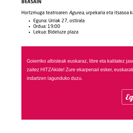
BEASAIN
Hortzmuga teatroaren
Agurea
, urpekaria eta itsasoa 
Eguna: Urriak 27, ostirala
Ordua: 19:00
Lekua: Bideluze plaza
Goierriko albisteak euskaraz, libre eta kalitatez ja
zaitez HITZAkide!
Zure ekarpenari esker, euskarat
indartzen lagunduko duzu.
Eg