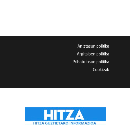
Aniztasun politika
Argitalpen politika
Pribatutasun politika
Cookieak