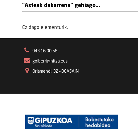
"Asteak dakarrena" gehiago...
Ez dago elementurik.
943 16 00 56
goiberri@hitza.eus
Oriamendi, 32 – BEASAIN