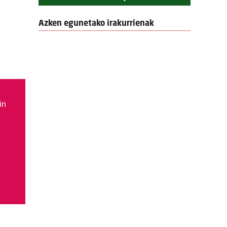
Azken egunetako irakurrienak
in