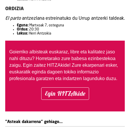
ORDIZIA
El parto
antzezlana estreinatuko du Urrup antzerki taldeak.
Eguna:
Martxoak 7, osteguna
Ordua:
20:30
Lekua:
Herri Antzokia
Goierriko albisteak euskaraz, libre eta kalitatez jaso
nahi dituzu?
Horretarako zure babesa ezinbestekoa
zaigu. Egin zaitez HITZAkide!
Zure ekarpenari esker,
euskaratik eginda dagoen tokiko informazio
profesionala garatzen eta indartzen lagunduko duzu.
Egin HITZAkide
"Asteak dakarrena" gehiago...