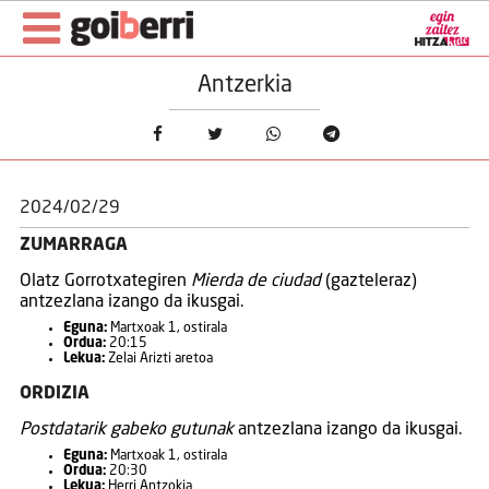
Antzerkia
2024/02/29
ZUMARRAGA
Olatz Gorrotxategiren
Mierda de ciudad
(gazteleraz)
antzezlana izango da ikusgai.
Eguna:
Martxoak 1, ostirala
Ordua:
20:15
Lekua:
Zelai Arizti aretoa
ORDIZIA
Postdatarik gabeko gutunak
antzezlana izango da ikusgai.
Eguna:
Martxoak 1, ostirala
Ordua:
20:30
Lekua:
Herri Antzokia