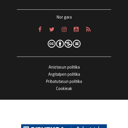
Nor gara
Aniztasun politika
Argitalpen politika
Pribatutasun politika
Cookieak