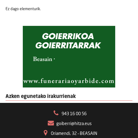
Ez dago elementurik.
Azken egunetako irakurrienak
943 16 00 56
goiberri@hitza.eus
Oriamendi, 32 – BEASAIN