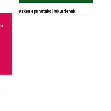
Azken egunetako irakurrienak
in