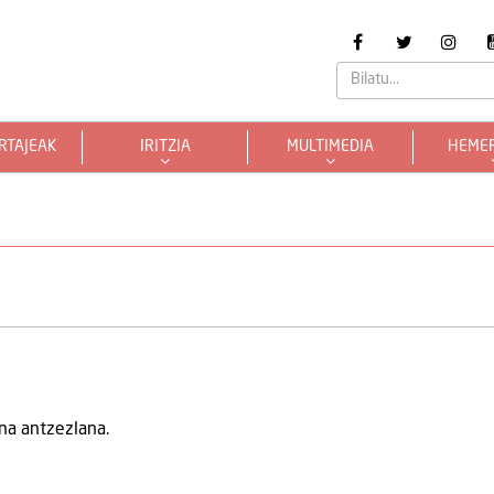
RTAJEAK
IRITZIA
MULTIMEDIA
HEME
na antzezlana.