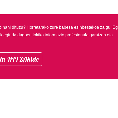
so nahi dituzu?
Horretarako zure babesa ezinbestekoa zaigu. Eg
ik eginda dagoen tokiko informazio profesionala garatzen eta
in HITZAkide