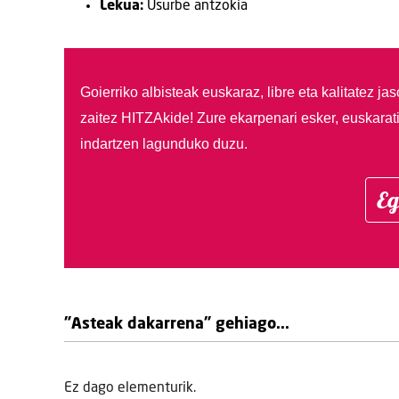
Lekua:
Usurbe antzokia
Goierriko albisteak euskaraz, libre eta kalitatez ja
zaitez HITZAkide!
Zure ekarpenari esker, euskarat
indartzen lagunduko duzu.
Eg
"Asteak dakarrena" gehiago...
Ez dago elementurik.