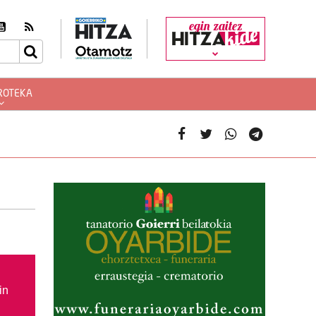
egin zaitez
ROTEKA
in