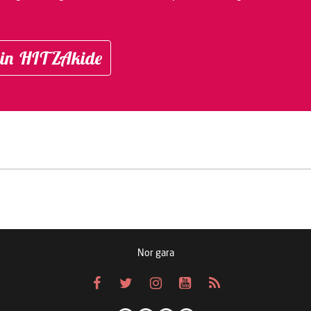
in HITZAkide
Nor gara