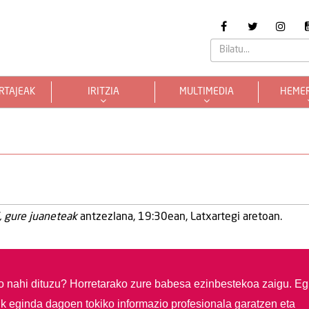
RTAJEAK
IRITZIA
MULTIMEDIA
HEME
, gure juaneteak
antzezlana, 19:30ean, Latxartegi aretoan.
so nahi dituzu?
Horretarako zure babesa ezinbestekoa zaigu. Eg
ik eginda dagoen tokiko informazio profesionala garatzen eta