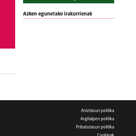
Azken egunetako irakurrienak
Aniztasun politika
Argitalpen politika
Pribatutasun politika
Cookieak