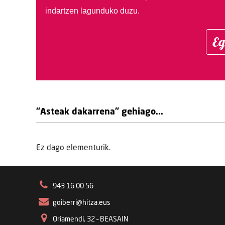
indartzen lagunduko duzu.
Eg
"Asteak dakarrena" gehiago...
Ez dago elementurik.
943 16 00 56
goiberri@hitza.eus
Oriamendi, 32 – BEASAIN