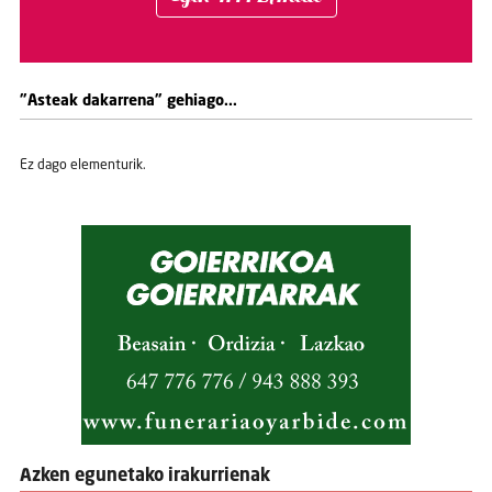
"Asteak dakarrena" gehiago...
Ez dago elementurik.
Azken egunetako irakurrienak