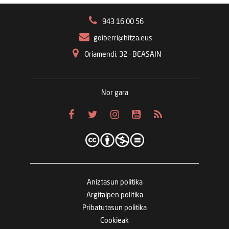
943 16 00 56
goiberri@hitza.eus
Oriamendi, 32 – BEASAIN
Nor gara
Aniztasun politika
Argitalpen politika
Pribatutasun politika
Cookieak