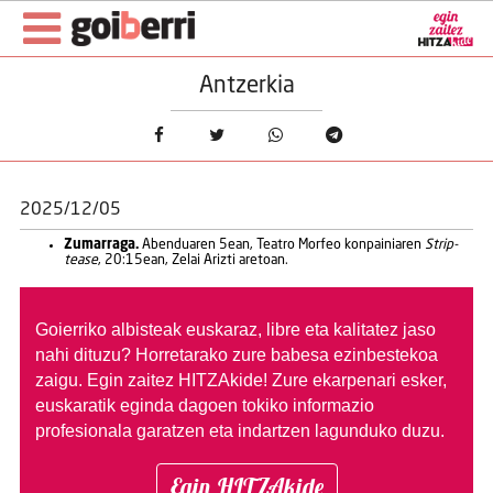
Antzerkia
2025/12/05
Zumarraga.
Abenduaren 5ean, Teatro Morfeo konpainiaren
Strip-
tease
, 20:15ean, Zelai Arizti aretoan.
Goierriko albisteak euskaraz, libre eta kalitatez jaso
nahi dituzu?
Horretarako zure babesa ezinbestekoa
zaigu. Egin zaitez HITZAkide!
Zure ekarpenari esker,
euskaratik eginda dagoen tokiko informazio
profesionala garatzen eta indartzen lagunduko duzu.
Egin HITZAkide