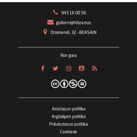
943 16 00 56
goiberri@hitza.eus
Oriamendi, 32 – BEASAIN
Nor gara
Aniztasun politika
Argitalpen politika
Pribatutasun politika
Cookieak