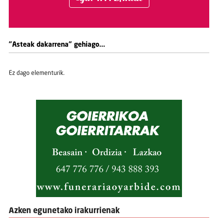
"Asteak dakarrena" gehiago...
Ez dago elementurik.
Azken egunetako irakurrienak