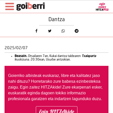
Dantza
2025/02/07
Beasain.
Otsailaren 7an, Kukai dantza taldearen
Txalaparta
ikuskizuna. 20:30ean, Usurbe antzokian.
Goierriko albisteak euskaraz, libre eta kalitatez jaso
nahi dituzu?
Horretarako zure babesa ezinbestekoa
zaigu. Egin zaitez HITZAkide!
Zure ekarpenari esker,
euskaratik eginda dagoen tokiko informazio
profesionala garatzen eta indartzen lagunduko duzu.
Egin HITZAkide