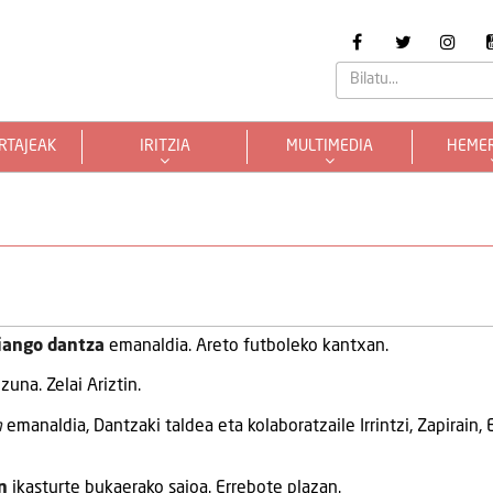
RTAJEAK
IRITZIA
MULTIMEDIA
HEME
iango dantza
emanaldia. Areto futboleko kantxan.
zuna. Zelai Ariztin.
n
emanaldia, Dantzaki taldea eta kolaboratzaile Irrintzi, Zapirain, 
n
ikasturte bukaerako saioa. Errebote plazan.