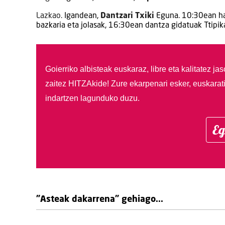
Lazkao.
Igandean,
Dantzari Txiki
Eguna. 10:30ean har
bazkaria eta jolasak, 16:30ean dantza gidatuak Ttipik
Goierriko albisteak euskaraz, libre eta kalitatez ja
zaitez HITZAkide!
Zure ekarpenari esker, euskarat
indartzen lagunduko duzu.
Eg
"Asteak dakarrena" gehiago...