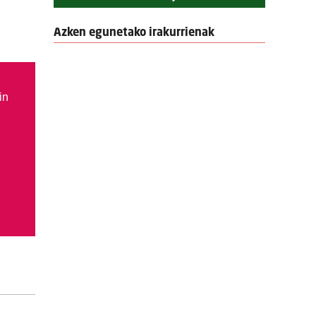
n
Azken egunetako irakurrienak
in