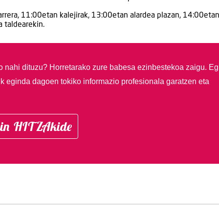
rera, 11:00etan kalejirak, 13:00etan alardea plazan, 14:00eta
a taldearekin.
so nahi dituzu?
Horretarako zure babesa ezinbestekoa zaigu. Eg
ik eginda dagoen tokiko informazio profesionala garatzen eta
in HITZAkide