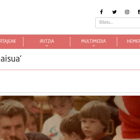
RTAJEAK
IRITZIA
MULTIMEDIA
HEME
aisua’