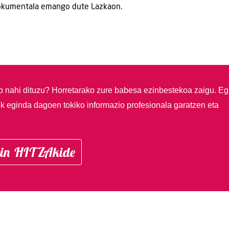
kumentala emango dute Lazkaon.
so nahi dituzu?
Horretarako zure babesa ezinbestekoa zaigu. Eg
ik eginda dagoen tokiko informazio profesionala garatzen eta
in HITZAkide