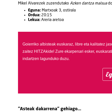
Mikel Alvarezek zuzendutako
Azken dantza maisua
do
Eguna:
Martxoak 3, ostirala
Ordua:
20:15
Lekua:
Areria aretoa
Goierriko albisteak euskaraz, libre eta kalitatez ja
zaitez HITZAkide!
Zure ekarpenari esker, euskarat
indartzen lagunduko duzu.
Eg
"Asteak dakarrena" gehiago...