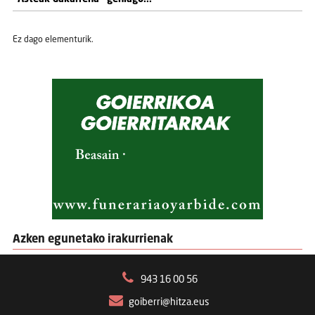
Ez dago elementurik.
Azken egunetako irakurrienak
943 16 00 56
goiberri@hitza.eus