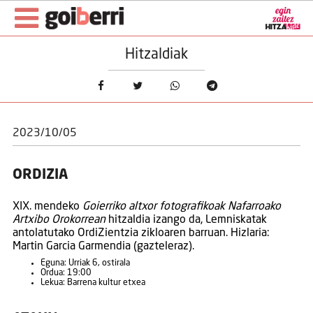
Hitzaldiak
2023/10/05
ORDIZIA
XIX. mendeko
Goierriko altxor fotografikoak Nafarroako
Artxibo Orokorrean
hitzaldia izango da, Lemniskatak
antolatutako OrdiZientzia zikloaren barruan. Hizlaria:
Martin Garcia Garmendia (gazteleraz).
Eguna: Urriak 6, ostirala
Ordua: 19:00
Lekua: Barrena kultur etxea