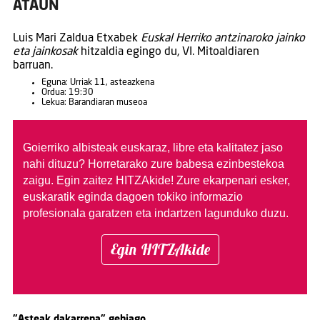
ATAUN
Luis Mari Zaldua Etxabek
Euskal Herriko antzinaroko jainko
eta jainkosak
hitzaldia egingo du, VI. Mitoaldiaren
barruan.
Eguna: Urriak 11, asteazkena
Ordua: 19:30
Lekua: Barandiaran museoa
Goierriko albisteak euskaraz, libre eta kalitatez jaso
nahi dituzu?
Horretarako zure babesa ezinbestekoa
zaigu. Egin zaitez HITZAkide!
Zure ekarpenari esker,
euskaratik eginda dagoen tokiko informazio
profesionala garatzen eta indartzen lagunduko duzu.
Egin HITZAkide
"Asteak dakarrena" gehiago...