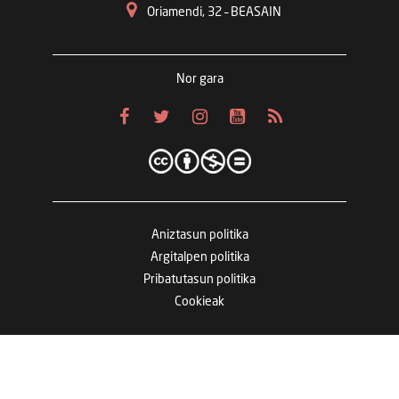
Oriamendi, 32 – BEASAIN
Nor gara
Aniztasun politika
Argitalpen politika
Pribatutasun politika
Cookieak