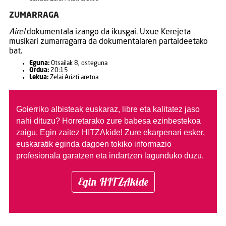
ZUMARRAGA
Aire!
dokumentala izango da ikusgai. Uxue Kerejeta
musikari zumarragarra da dokumentalaren partaideetako
bat.
Eguna:
Otsailak 8, osteguna
Ordua:
20:15
Lekua:
Zelai Arizti aretoa
Goierriko albisteak euskaraz, libre eta kalitatez jaso
nahi dituzu?
Horretarako zure babesa ezinbestekoa
zaigu. Egin zaitez HITZAkide!
Zure ekarpenari esker,
euskaratik eginda dagoen tokiko informazio
profesionala garatzen eta indartzen lagunduko duzu.
Egin HITZAkide