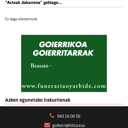
"Asteak dakarrena" gehiago...
Ez dago elementurik.
Azken egunetako irakurrienak
943 16 00 56
goiberri@hitza.eus