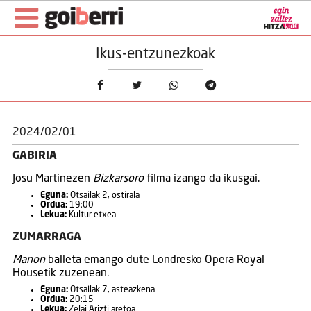
Ikus-entzunezkoak
2024/02/01
GABIRIA
Josu Martinezen
Bizkarsoro
filma izango da ikusgai.
Eguna:
Otsailak 2, ostirala
Ordua:
19:00
Lekua:
Kultur etxea
ZUMARRAGA
Manon
balleta emango dute Londresko Opera Royal
Housetik zuzenean.
Eguna:
Otsailak 7, asteazkena
Ordua:
20:15
Lekua:
Zelai Arizti aretoa