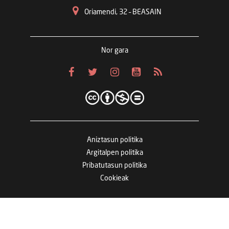
Oriamendi, 32 – BEASAIN
Nor gara
Aniztasun politika
Argitalpen politika
Pribatutasun politika
Cookieak