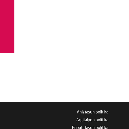
Aniztasun politika
Argitalpen politika
Pribatutasun politika