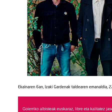
Ekainaren 6an, Izaki Gardenak taldearen emanaldia, 2
Goierriko albisteak euskaraz, libre eta kalitatez ja