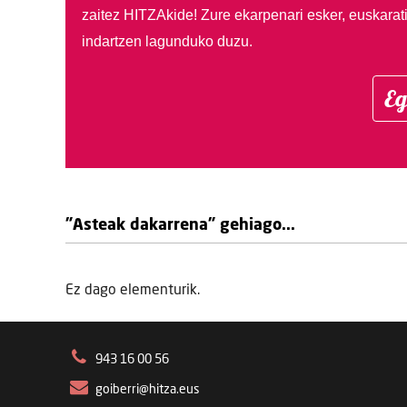
zaitez HITZAkide!
Zure ekarpenari esker, euskarat
indartzen lagunduko duzu.
Eg
"Asteak dakarrena" gehiago...
Ez dago elementurik.
943 16 00 56
goiberri@hitza.eus