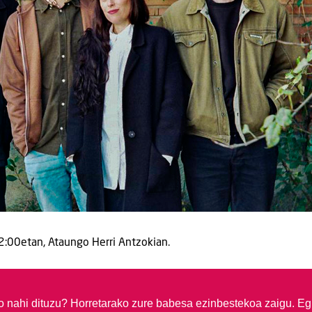
2:00etan, Ataungo Herri Antzokian.
so nahi dituzu?
Horretarako zure babesa ezinbestekoa zaigu. Eg