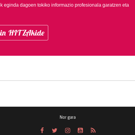
ik eginda dagoen tokiko informazio profesionala garatzen eta
in HITZAkide
Nor gara