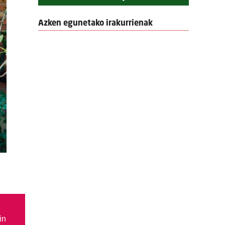
Azken egunetako irakurrienak
in