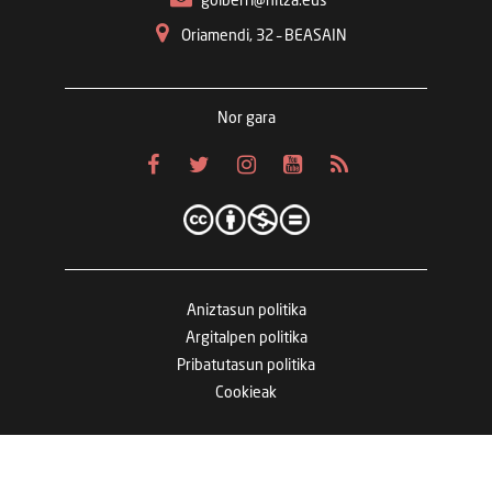
goiberri@hitza.eus
Oriamendi, 32 – BEASAIN
Nor gara
Aniztasun politika
Argitalpen politika
Pribatutasun politika
Cookieak