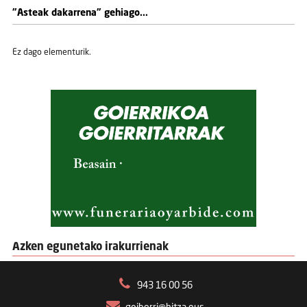
"Asteak dakarrena" gehiago...
Ez dago elementurik.
Azken egunetako irakurrienak
943 16 00 56