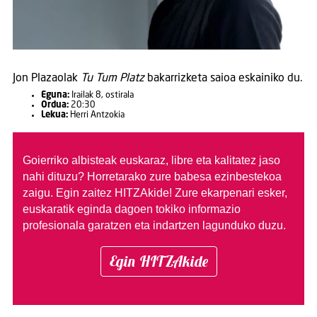
Jon Plazaolak
Tu Tum Platz
bakarrizketa saioa eskainiko du.
Eguna:
Irailak 8, ostirala
Ordua:
20:30
Lekua:
Herri Antzokia
Goierriko albisteak euskaraz, libre eta kalitatez jaso
nahi dituzu?
Horretarako zure babesa ezinbestekoa
zaigu. Egin zaitez HITZAkide!
Zure ekarpenari esker,
euskaratik eginda dagoen tokiko informazio
profesionala garatzen eta indartzen lagunduko duzu.
Egin HITZAkide