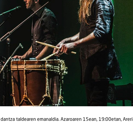
 dantza taldearen emanaldia. Azaroaren 15ean, 19:00etan, Areri