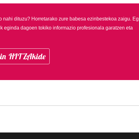
so nahi dituzu?
Horretarako zure babesa ezinbestekoa zaigu. Eg
ik eginda dagoen tokiko informazio profesionala garatzen eta
in HITZAkide