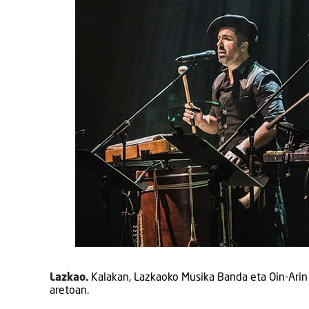
Lazkao.
Kalakan, Lazkaoko Musika Banda eta Oin-Arin
aretoan.