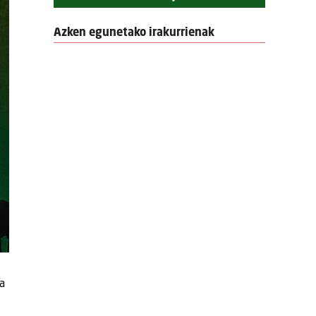
Azken egunetako irakurrienak
a