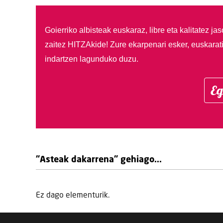
Goierriko albisteak euskaraz, libre eta kalitatez ja
zaitez HITZAkide!
Zure ekarpenari esker, euskarat
indartzen lagunduko duzu.
Eg
"Asteak dakarrena" gehiago...
Ez dago elementurik.